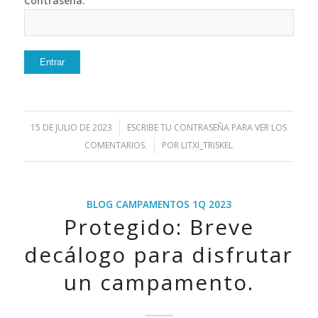
Contraseña:
15 DE JULIO DE 2023
/
ESCRIBE TU CONTRASEÑA PARA VER LOS
COMENTARIOS.
/
POR
LITXI_TRISKEL
BLOG CAMPAMENTOS 1Q 2023
Protegido: Breve
decálogo para disfrutar
un campamento.