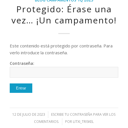
BLOG CAMPAMENTOS 1Q 2023
Protegido: Érase una
vez… ¡Un campamento!
Este contenido está protegido por contraseña. Para
verlo introduce la contraseña.
Contraseña:
12 DE JULIO DE 2023
/
ESCRIBE TU CONTRASEÑA PARA VER LOS
COMENTARIOS.
/
POR
LITXI_TRISKEL