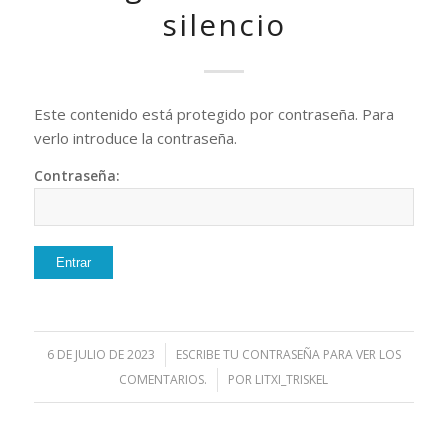
silencio
Este contenido está protegido por contraseña. Para
verlo introduce la contraseña.
Contraseña:
6 DE JULIO DE 2023
/
ESCRIBE TU CONTRASEÑA PARA VER LOS
COMENTARIOS.
/
POR
LITXI_TRISKEL