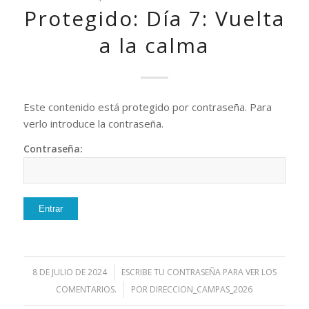
Protegido: Día 7: Vuelta
a la calma
Este contenido está protegido por contraseña. Para
verlo introduce la contraseña.
Contraseña:
8 DE JULIO DE 2024
/
ESCRIBE TU CONTRASEÑA PARA VER LOS
COMENTARIOS.
/
POR
DIRECCION_CAMPAS_2026