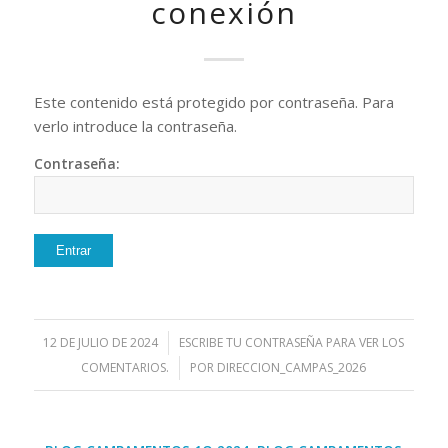
conexión
Este contenido está protegido por contraseña. Para
verlo introduce la contraseña.
Contraseña:
12 DE JULIO DE 2024
/
ESCRIBE TU CONTRASEÑA PARA VER LOS
COMENTARIOS.
/
POR
DIRECCION_CAMPAS_2026