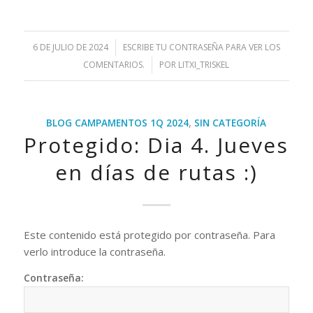
6 DE JULIO DE 2024
/
ESCRIBE TU CONTRASEÑA PARA VER LOS
COMENTARIOS.
/
POR
LITXI_TRISKEL
BLOG CAMPAMENTOS 1Q 2024
,
SIN CATEGORÍA
Protegido: Dia 4. Jueves
en días de rutas :)
Este contenido está protegido por contraseña. Para
verlo introduce la contraseña.
Contraseña: