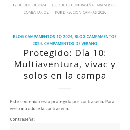
12 DE JULIO DE 2024
/
ESCRIBE TU CONTRASEÑA PARA VER LOS
COMENTARIOS.
/
POR
DIRECCION_CAMPAS_2026
BLOG CAMPAMENTOS 1Q 2024
,
BLOG CAMPAMENTOS
2024
,
CAMPAMENTOS DE VERANO
Protegido: Día 10:
Multiaventura, vivac y
solos en la campa
Este contenido está protegido por contraseña. Para
verlo introduce la contraseña.
Contraseña: