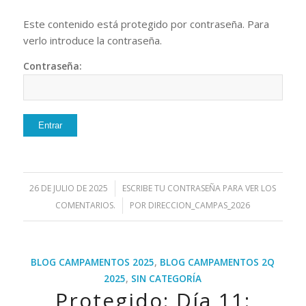
Este contenido está protegido por contraseña. Para
verlo introduce la contraseña.
Contraseña:
26 DE JULIO DE 2025
/
ESCRIBE TU CONTRASEÑA PARA VER LOS
COMENTARIOS.
/
POR
DIRECCION_CAMPAS_2026
BLOG CAMPAMENTOS 2025
,
BLOG CAMPAMENTOS 2Q
2025
,
SIN CATEGORÍA
Protegido: Día 11: