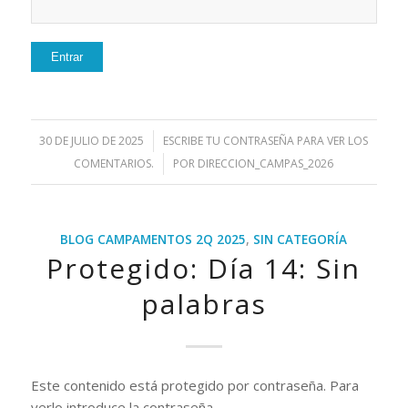
30 DE JULIO DE 2025
/
ESCRIBE TU CONTRASEÑA PARA VER LOS
COMENTARIOS.
/
POR
DIRECCION_CAMPAS_2026
BLOG CAMPAMENTOS 2Q 2025
,
SIN CATEGORÍA
Protegido: Día 14: Sin
palabras
Este contenido está protegido por contraseña. Para
verlo introduce la contraseña.