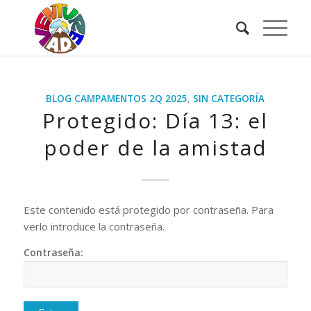
BLOG CAMPAMENTOS 2Q 2025
,
SIN CATEGORÍA
Protegido: Día 13: el
poder de la amistad
Este contenido está protegido por contraseña. Para
verlo introduce la contraseña.
Contraseña: