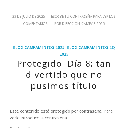
23 DE JULIO DE 2025
/
ESCRIBE TU CONTRASEÑA PARA VER LOS
COMENTARIOS.
/
POR
DIRECCION_CAMPAS_2026
BLOG CAMPAMENTOS 2025
,
BLOG CAMPAMENTOS 2Q
2025
Protegido: Día 8: tan
divertido que no
pusimos título
Este contenido está protegido por contraseña. Para
verlo introduce la contraseña.