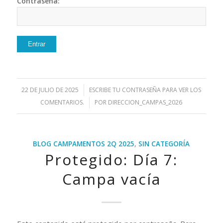
Contraseña:
22 DE JULIO DE 2025
/
ESCRIBE TU CONTRASEÑA PARA VER LOS
COMENTARIOS.
/
POR
DIRECCION_CAMPAS_2026
BLOG CAMPAMENTOS 2Q 2025
,
SIN CATEGORÍA
Protegido: Día 7:
Campa vacía